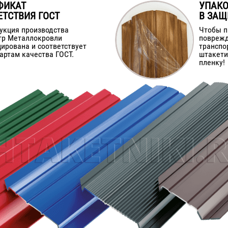
ФИКАТ
УПАК
ЕТСТВИЯ ГОСТ
В ЗАЩ
укция производства
Чтобы п
тр Металлокровли
поврежд
ирована и соответствует
транспо
артам качества ГОСТ.
штакети
пленку!