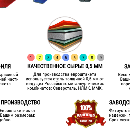
1
2
3
4
5
6
7
8
9
КАЧЕСТВЕННОЕ СЫРЬЕ 0,5 ММ
ФИЛЯ
З
Для производства евроштакета
красивый
Весь 
используется сталь толщиной 0,5 мм от
ней части
Ваши
ведущих Российских металлургических
акета.
поре
комбинатов: Северсталь, НЛМК, ММК.
 ПРОИЗВОДСТВО
ЗАВОДС
 Евроштакетник от
Фитоустой
 Вашим размерам:
надежен, 
добно!
Срок служ