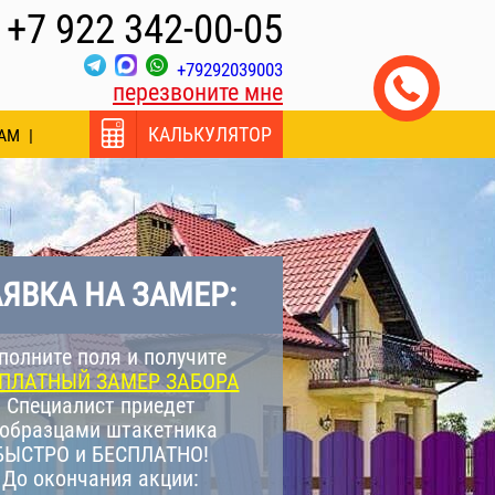
+7 922 342-00-05
+79292039003
перезвоните мне
КАЛЬКУЛЯТОР
АМ
ЯВКА НА ЗАМЕР:
полните поля и получите
ПЛАТНЫЙ ЗАМЕР ЗАБОРА
Специалист приедет
 образцами штакетника
БЫСТРО и БЕСПЛАТНО!
До окончания акции: