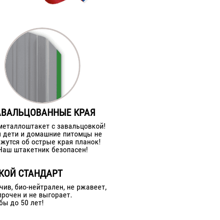
АВАЛЬЦОВАННЫЕ КРАЯ
металлоштакет с завальцовкой!
 дети и домашние питомцы не
жутся об острые края планок!
Наш штакетник безопасен!
КОЙ СТАНДАРТ
чив, био-нейтрален, не ржавеет,
прочен и не выгорает.
бы до 50 лет!